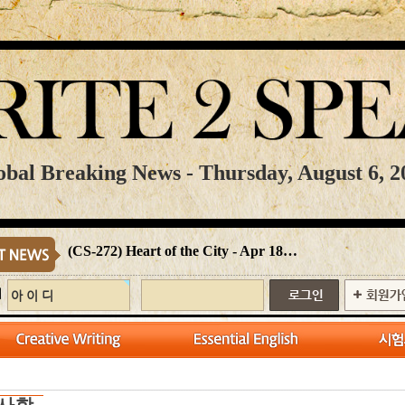
obal Breaking News - Thursday, August 6, 2
(CS-272) Heart of the City - Apr 18…
N